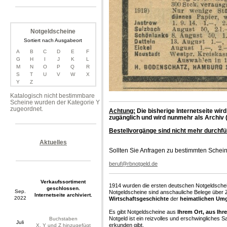
Notgeldscheine
Sortiert nach Ausgabeort
A
B
C
D
E
F
G
H
I
J
K
L
M
N
O
P
Q
R
S
T
U
V
W
X
Y
Z
Katalogisch nicht bestimmbare
Scheine wurden der Kategorie Y
zugeordnet.
Achtung:
Die bisherige Internetseite wir
zugänglich und wird nunmehr als Archiv (
Bestellvorgänge sind nicht mehr durchfü
Aktuelles
Sollten Sie Anfragen zu bestimmten Schein
beruf@rbnotgeld.de
Verkaufssortiment
1914 wurden die ersten deutschen Notgeldsche
geschlossen.
Sep.
Notgeldscheine sind anschauliche Belege über 
Internetseite archiviert.
2022
Wirtschaftsgeschichte
der
heimatlichen Um
Es gibt Notgeldscheine aus
Ihrem Ort, aus Ihr
Notgeld ist ein reizvolles und erschwingliches S
Buchstaben
Juli
erkunden gibt.
X, Y und Z hinzugefügt