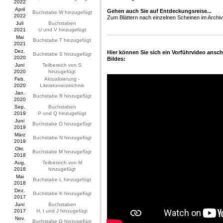
2022
April
Gehen auch Sie auf Entdeckungsreise...
Buchstabe W hinzugefügt
2022
Zum Blättern nach einzelnen Scheinen im Archiv
Juli
Buchstaben
2021
U und V hinzugefügt
Mai
Buchstabe T hinzugefügt
2021
Dez.
Hier können Sie sich ein Vorführvideo ansch
Buchstabe S hinzugefügt
2020
Bildes:
Juni
Teilbereich von S
2020
hinzugefügt
Feb.
Aktualisierung -
2020
Literaturverzeichnis
Jan.
Buchstabe R hinzugefügt
2020
Sep.
Buchstaben
2019
P und Q hinzugefügt
Juni
Buchstabe O hinzugefügt
2019
März
Buchstabe N hinzugefügt
2019
Okt.
Buchstabe M hinzugefügt
2018
Aug.
Teilbereich von M
2018
hinzugefügt
Mai
Buchstabe L hinzugefügt
2018
Dez.
Buchstabe K hinzugefügt
2017
Juni
Buchstaben
2017
H, I und J hinzugefügt
Nov.
Buchstabe G hinzugefügt